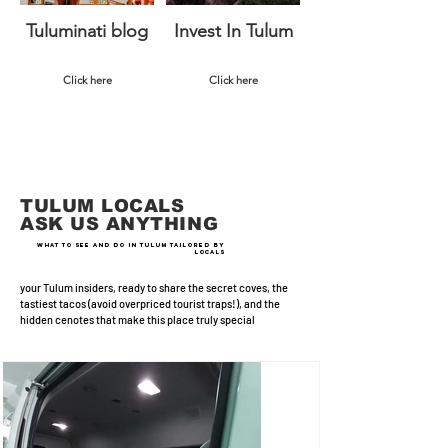
Tuluminati blog
Invest In Tulum
Click here
Click here
TULUM LOCALS
ASK US ANYTHIN
G
wHAT TO SEE AND DO IN TULUM TAILORED BY
LOCALS
your Tulum insiders, ready to share the secret coves, the
tastiest tacos (avoid overpriced tourist traps!), and the
hidden cenotes that make this place truly special