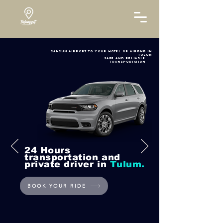
CANCUN AIRPORT TO YOUR HOTEL OR AIRBNB IN
tULUM
SAFE AND RELIABLE
TRANSPORTATION
24 Hours
transportation and
private driver in
Tulum.
BOOK YOUR RIDE