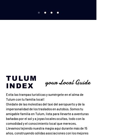
TULUM
your Local Guide
INDEX
Evita las trampas turísticas y sumérgete en el alma de
Tulum con tu familia local!
Olvídate de las molestias del taxi del aeropuerto y de la
impersonalidad de los traslados en autobús. Somos tu
amigable familia en Tulum, lista para llevarte a aventuras
bañadas por el sol y a joyas locales ocultas, todo con la
comodidad y el conocimiento local que mereces.
Llevamos tejiendo nuestra magia aquí durante más de 15
años, construyendo sólidas asociaciones con los mejores